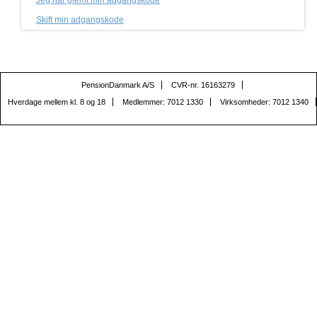
Jeg har glemt min adgangskode
Skift min adgangskode
PensionDanmark A/S
CVR-nr. 16163279
Hverdage mellem kl. 8 og 18
Medlemmer: 7012 1330
Virksomheder: 7012 1340